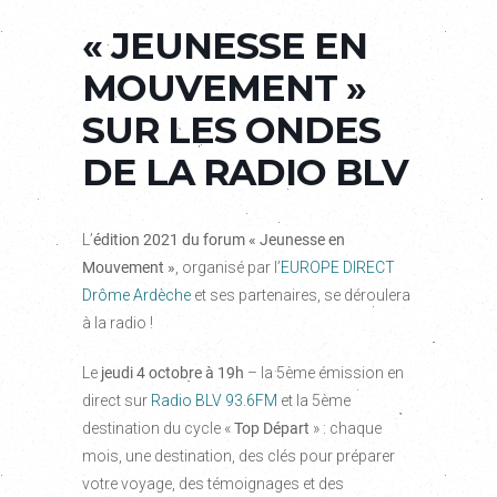
« JEUNESSE EN
MOUVEMENT »
SUR LES ONDES
DE LA RADIO BLV
L’
édition 2021 du forum « Jeunesse en
Mouvement »
, organisé par l’
EUROPE DIRECT
Drôme Ardèche
et ses partenaires, se déroulera
à la radio !
Le
jeudi 4 octobre
à 19h
– la 5ème émission en
direct sur
Radio BLV 93.6FM
et la 5ème
destination du cycle «
Top Départ
» : chaque
mois, une destination, des clés pour préparer
votre voyage, des témoignages et des