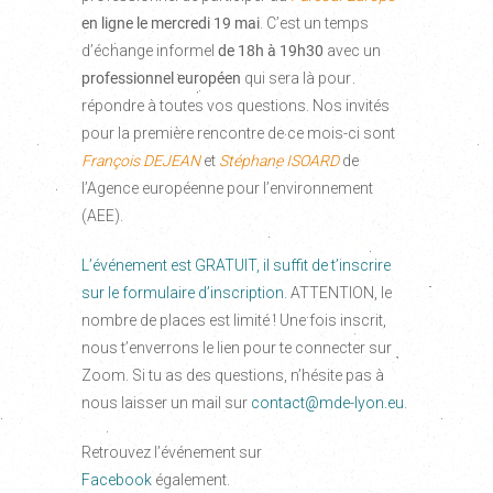
en ligne
le mercredi 19 mai
. C’est un temps
d’échange informel
de 18h à 19h30
avec un
professionnel européen
qui sera là pour
répondre à toutes vos questions. Nos invités
pour la première rencontre de ce mois-ci sont
François DEJEAN
et
Stéphane ISOARD
de
l’Agence européenne pour l’environnement
(AEE).
L’événement est GRATUIT, il suffit de t’inscrire
sur le formulaire d’inscription.
ATTENTION, le
nombre de places est limité ! Une fois inscrit,
nous t’enverrons le lien pour te connecter sur
Zoom. Si tu as des questions, n’hésite pas à
nous laisser un mail sur
contact@mde-lyon.eu
.
Retrouvez l’événement sur
Facebook
également.