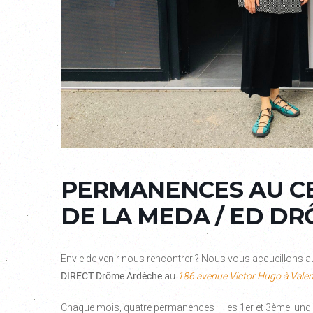
PERMANENCES AU C
DE LA MEDA / ED D
Envie de venir nous rencontrer ? Nous vous accueillons a
DIRECT Drôme Ardèche
au
186 avenue Victor Hugo à Valen
Chaque mois, quatre permanences – les 1er et 3ème lundi 