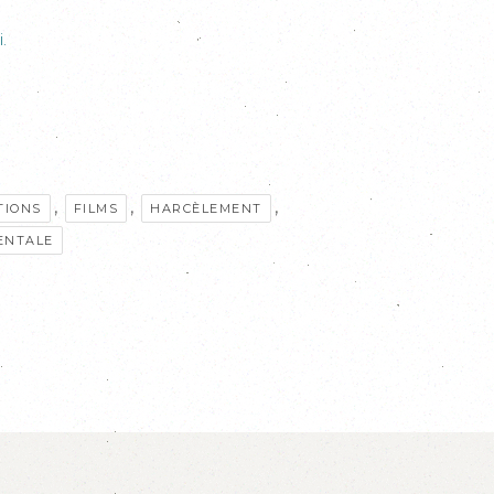
i.
,
,
,
TIONS
FILMS
HARCÈLEMENT
ENTALE