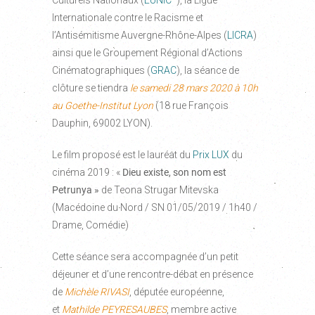
Internationale contre le Racisme et
l’Antisémitisme Auvergne-Rhône-Alpes (
LICRA
)
ainsi que le Groupement Régional d’Actions
Cinématographiques (
GRAC
), la séance de
clôture se tiendra
le samedi 28 mars 2020 à 10h
au
Goethe-Institut Lyon
(18 rue François
Dauphin, 69002 LYON).
Le film proposé est le lauréat du
Prix LUX
du
cinéma 2019 : «
Dieu existe, son nom est
Petrunya »
de Teona Strugar Mitevska
(Macédoine du Nord / SN 01/05/2019 / 1h40 /
Drame, Comédie)
Cette séance sera accompagnée d’un petit
déjeuner et d’une rencontre-débat en présence
de
Michèle RIVASI
, députée européenne,
et
Mathilde PEYRESAUBES
, membre active