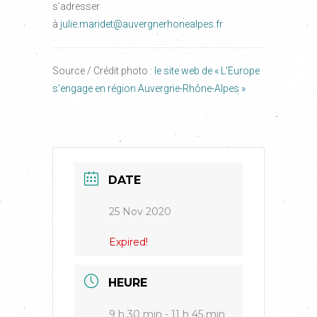
s’adresser
à
julie.maridet@auvergnerhonealpes.fr
Source / Crédit photo :
le site web de « L’Europe
s’engage en région Auvergne-Rhône-Alpes »
DATE
25 Nov 2020
Expired!
HEURE
9 h 30 min - 11 h 45 min