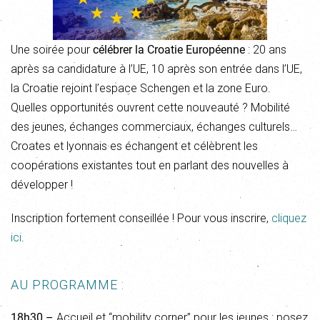
Une soirée pour
célébrer la Croatie Européenne
: 20 ans
après sa candidature à l’UE, 10 après son entrée dans l’UE,
la Croatie rejoint l’espace Schengen et la zone Euro.
Quelles opportunités ouvrent cette nouveauté ? Mobilité
des jeunes, échanges commerciaux, échanges culturels…
Croates et lyonnais·es échangent et célèbrent les
coopérations existantes tout en parlant des nouvelles à
développer !
Inscription fortement conseillée ! Pour vous inscrire,
cliquez
ici
.
AU PROGRAMME :
18h30 –
Accueil et “mobility corner” pour les jeunes : posez