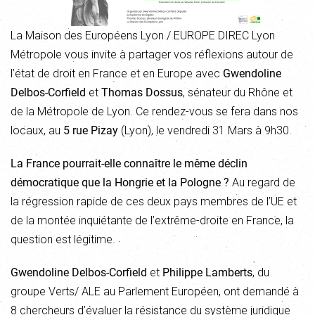
La Maison des Européens Lyon / EUROPE DIREC Lyon
Métropole vous invite à partager vos réflexions autour de
l’état de droit en France et en Europe avec
Gwendoline
Delbos-Corfield
et
Thomas Dossus
, sénateur du Rhône et
de la Métropole de Lyon. Ce rendez-vous se fera dans nos
locaux, au
5 rue Pizay
(Lyon), le vendredi 31 Mars à 9h30.
La France pourrait-elle connaître le même déclin
démocratique que la Hongrie et la Pologne ?
Au regard de
la régression rapide de ces deux pays membres de l’UE et
de la montée inquiétante de l’extrême-droite en France, la
question est légitime.
Gwendoline Delbos-Corfield
et
Philippe Lamberts
, du
groupe Verts/ ALE au Parlement Européen, ont demandé à
8 chercheurs d’évaluer la résistance du système juridique