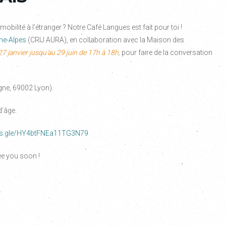
bilité à l’étranger ? Notre Café Langues est fait pour toi !
ne-Alpes
(CRIJ AURA), en collaboration avec la Maison des
27 janvier jusqu’au 29 juin d
e 17h à 18h,
pour faire de la conversation
gne, 69002 Lyon).
d’âge.
rms.gle/HY4btFNEa11TG3N79
ee you soon !